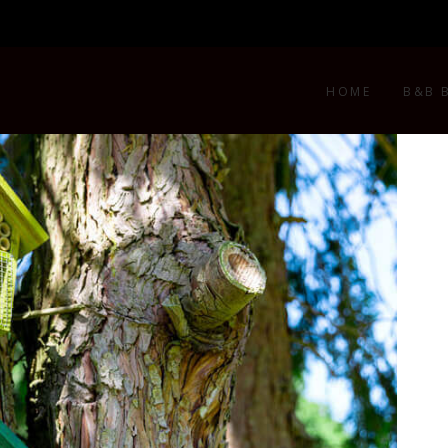
HOME
B&B 