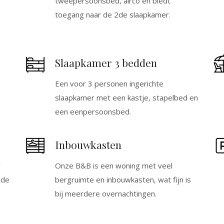
tweepersoonsbed, airco en biedt
Las esc
toegang naar de 2de slaapkamer.
y empi
usarlas
con un
que lo
amable
Slaapkamer 3 bedden
necesi
días a
Een voor 3 personen ingerichte
slaapkamer met een kastje, stapelbed en
een eenpersoonsbed.
Inbouwkasten
r
Onze B&B is een woning met veel
ede
bergruimte en inbouwkasten, wat fijn is
bij meerdere overnachtingen.