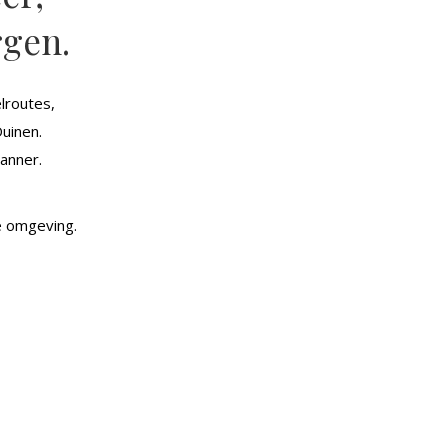
rgen.
lroutes,
uinen.
lanner.
te omgeving.