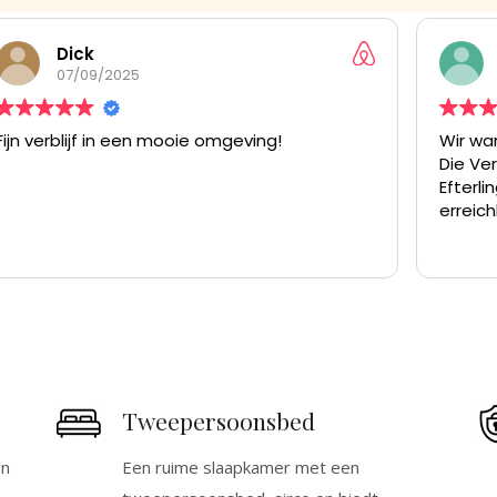
Ute
27/08/2025
Wir waren mit der Unterkunft sehr zufrieden.
Casita
Die Vermieter sind nett und hilfsbereit.
de Bed
Efterling ist in 5-10 Minuten mit dem Auto
alrede
erreichbar
minuto
atracci
Lees ve
que el
relaci
cocina
para u
(incov
de 3-4
piso al
Tweepersoonsbed
grave)
calor, 
los ven
en
Een ruime slaapkamer met een
inconv