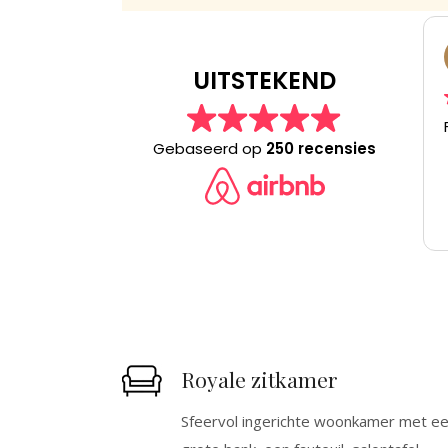
Dick
07/09/2025
UITSTEKEND
Fijn verblijf in een mooie omgeving!
Gebaseerd op
250 recensies
Royale zitkamer
Sfeervol ingerichte woonkamer met e