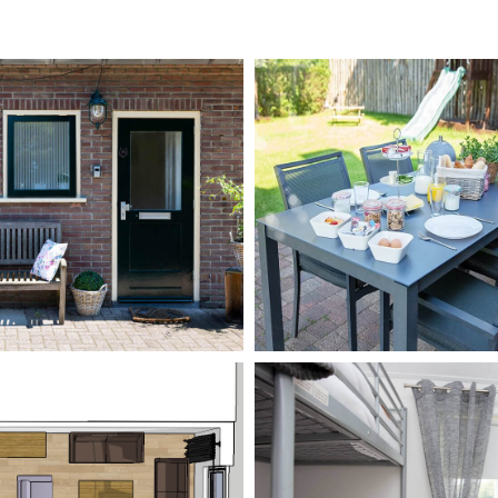
ekker genieten
Buiten ontbij
HE HOLIDAYHOUSE
THE HOLIDAYHOU
Plattegrond
Slaapkamer met 3