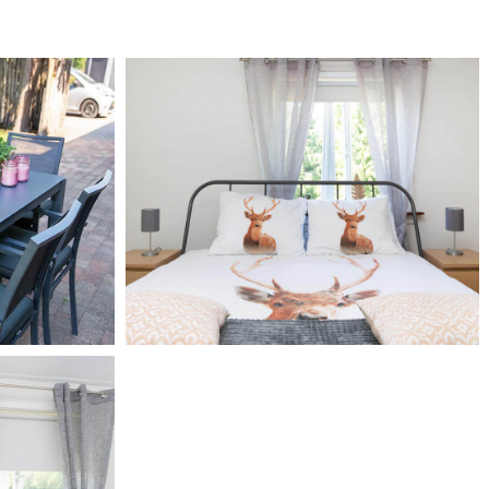
Slaapkamer met 2
ten
persoonsbed
SE
THE HOLIDAYHOUSE
 bedden