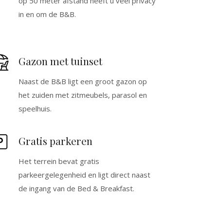
op 50 meter afstand heeft u veel privacy
aleras al piso de arriba son estrechas
in en om de B&B.
nadas, hay que tener cuidado al
. Bonito jardín en la parte delantera,
a zona muy agradable para comer y
s niños jueguen. Los dueños son muy
s, contestan enseguida a lo que
Gazon met tuinset
tes. Sitio recomendable para unos
gradables por la campiña neerlandesa.
Naast de B&B ligt een groot gazon op
het zuiden met zitmeubels, parasol en
speelhuis.
Gratis parkeren
Het terrein bevat gratis
parkeergelegenheid en ligt direct naast
de ingang van de Bed & Breakfast.