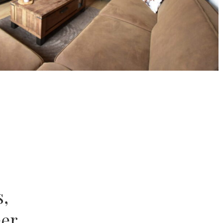
s,
er,