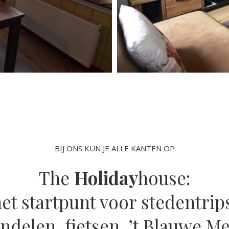
BIJ ONS KUN JE ALLE KANTEN OP
The
Holiday
house:
et startpunt voor stedentrip
ndelen, fietsen, ’t Blauwe Me