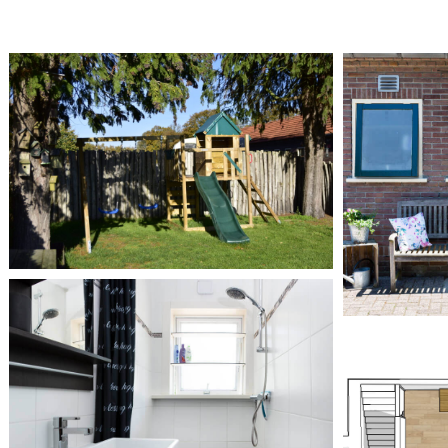
Kindvriendelijk
L
THE HOLIDAYHOUSE
T
Kleine badkamer
THE HOLIDAYHOUSE