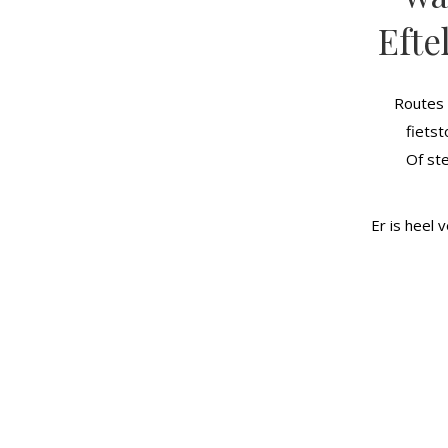
Efte
Routes 
fiets
Of ste
Er is heel 